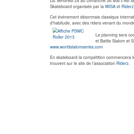
Du Vendredi 24 au Dimanche 26 Mai c'est la
Skateboard organisée par la
WISA
et
Riderz
Cet événement désormais classique internati
d'habitude, avec des riders venant du monde 
Le planning sera cons
et Battle Slalom et 
www.worldslalomseries.com
En skateboard la compétition commencera le 
trouvent sur le site de l'association
Riderz
.