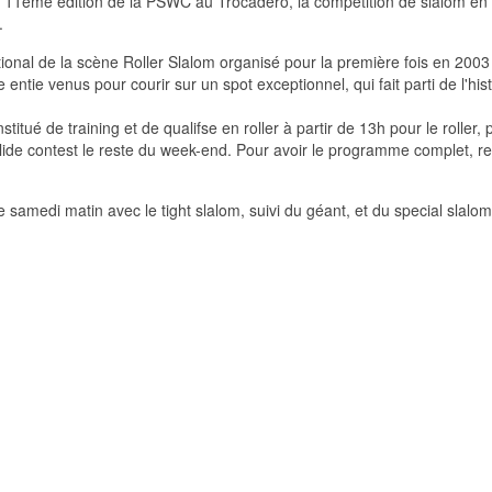
 11ème édition de la PSWC au Trocadéro, la compétition de slalom en 
.
onal de la scène Roller Slalom organisé pour la première fois en 2003 f
entie venus pour courir sur un spot exceptionnel, qui fait parti de l'hi
titué de training et de qualifse en roller à partir de 13h pour le roller
Slide contest le reste du week-end. Pour avoir le programme complet, re
samedi matin avec le tight slalom, suivi du géant, et du special slalom