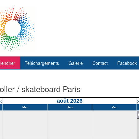
lendrier
Téléchargements
Galerie
Contact
Facebook
ller / skateboard Paris
<
août 2026
Mer
Jeu
Ven