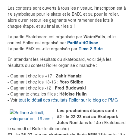
Les contests sont ouverts à tous les niveaux, l'inscription est à
1€ symbolique pour le skate et le BMX, et 3€ pour le roller,
alors qu'en retour les gagnants vont ramener des lots à
chaque étape, et au final sur les 3 !
La partie Skateboard est organisée par
WaterFalls
, et le
contest Roller est organisé par
PariMultiGlisse
.
La partie BMX est-elle organisée par
Time 2 Ride
.
En attendant les résultats du skateboard, voici déjà les
résultats du contest Roller organisé dimanche :
- Gagnant chez les +17 :
Zahir Hanaizi
- Gagnant chez les 13-16 :
Yoro Sidibe
- Gagnant chez les -12 :
Fred Budowski
- Gagnante chez les filles :
Héloïse Hulin
- Voir
tout le détail des résultats Roller sur le blog de PMG
Les prochaines étapes sont :
#2 - le 22-23 mai au Skatepark
Jules Noel
dans le 14e (Skateboard
le samedi et Roller le dimanche)
#3 - le 26-27 juin au skatepark de Paris EGP 18
dans le 18e