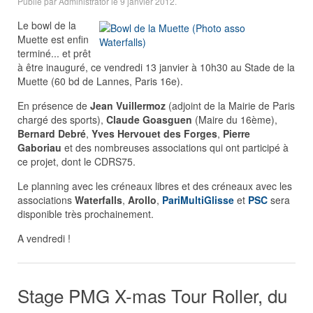
Publié par Administrator le
9 janvier 2012
.
Le bowl de la
Muette est enfin
terminé... et prêt
à être inauguré, ce vendredi 13 janvier à 10h30 au Stade de la
Muette (60 bd de Lannes, Paris 16e).
En présence de
Jean Vuillermoz
(adjoint de la Mairie de Paris
chargé des sports),
Claude Goasguen
(Maire du 16ème),
Bernard Debré
,
Yves Hervouet des Forges
,
Pierre
Gaboriau
et des nombreuses associations qui ont participé à
ce projet, dont le CDRS75.
Le planning avec les créneaux libres et des créneaux avec les
associations
Waterfalls
,
Arollo
,
PariMultiGlisse
et
PSC
sera
disponible très prochainement.
A vendredi !
Stage PMG X-mas Tour Roller, du