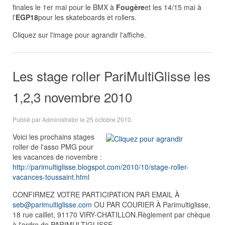
finales le 1er mai pour le BMX à
Fougère
et les 14/15 mai à
l'
EGP18
pour les skateboards et rollers.
Cliquez sur l'image pour agrandir l'affiche.
Les stage roller PariMultiGlisse les
1,2,3 novembre 2010
Publié par Administrator le
25 octobre 2010
.
Voici les prochains stages
roller de l'asso PMG pour
les vacances de novembre :
http://parimultiglisse.blogspot.com/2010/10/stage-roller-
vacances-toussaint.html
CONFIRMEZ VOTRE PARTICIPATION PAR EMAIL À
seb@parimultiglisse.com
OU PAR COURIER À Parimultiglisse,
18 rue caillet, 91170 VIRY-CHATILLON.Règlement par chèque
à l'ordre de PARIMULTIGLISSE.