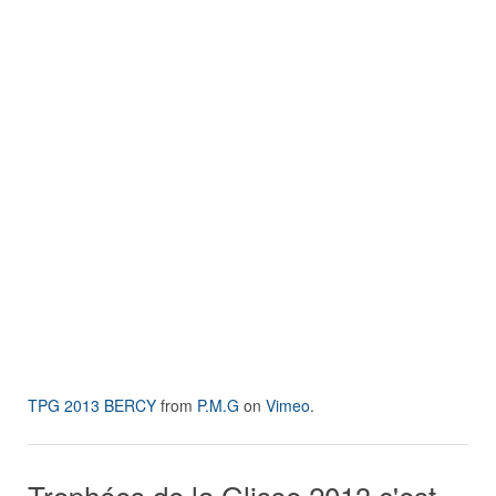
TPG 2013 BERCY
from
P.M.G
on
Vimeo
.
Trophées de la Glisse 2013 c'est