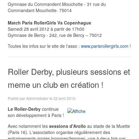
Gymnase du Commandent Mouchotte - 31 rue du
Commandant Mouchotte- 75014
Match Paris RollerGirls Vs Copenhague
Samedi 28 avril 2012 à partir de 17h00
Gymnase de Bercy - 242, rue de Bercy – 75012
Toutes les infos sur le site de l'asso :
www.parisrollergirls.com
!
Roller Derby, plusieurs sessions et
meme un club en création !
Publié par Administrator le
22 avril 2010
.
L
e Roller-Derby
continue
son développement à Paris !
Avec notamment les
sessions d'Arollo
au stade de la Muette
(Paris 16). L'association organise régulièrement des
entrainements mixtes hommes/femmes, une à deux fois par