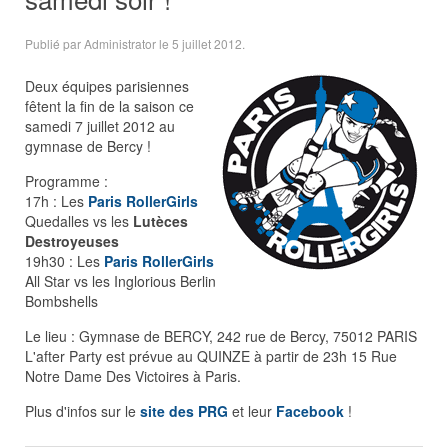
Publié par Administrator le
5 juillet 2012
.
Deux équipes parisiennes
fêtent la fin de la saison ce
samedi 7 juillet 2012 au
gymnase de Bercy !
Programme :
17h : Les
Paris RollerGirls
Quedalles vs les
Lutèces
Destroyeuses
19h30 : Les
Paris RollerGirls
All Star vs les Inglorious Berlin
Bombshells
Le lieu : Gymnase de BERCY, 242 rue de Bercy, 75012 PARIS
L'after Party est prévue au QUINZE à partir de 23h 15 Rue
Notre Dame Des Victoires à Paris.
Plus d'infos sur le
site des PRG
et leur
Facebook
!