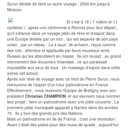
Surun décide de faire un autre voyage : 2500 km jusqu'à
Moscou.
Et c'est à 18 ( 7 rollers et 11
cyclistes ) , après une cérémonie à Rennes pour leur départ ,
qu'il s'élance dans un voyage plein de rêve et d'espoir dans
une Europe divisée par un mur , qui est separee de son pays
voisin , par un rideau . Le 4 aout , ils arrivent , reçus comme
des rois , attendus et applaudis par leurs nouveaux amis
Russes qui les attendaient en masse . Ils ont reussit , au grand
etonnement des douaniers finlandais , ce qui paraissait
impossible aux yeux de tous . Un message d'espoir dans cette
soiree old school.
Après voir rêvé de voyage avec ce récit de Pierre Surun, nous
retrouvons de l'espoir d'un futur patinodrome en France .
Effectivement , nous recevons l'Equipe de Brétigny avec son
président
Christian CHAMPION
, et qui viennent nous montrer
leur projet : faire un patinodrome avec une piste couverte . La
premiere piste municipale apparait a Nantes dans les années
70 . Ils y font des grands prix des Nations.
Mais un patinodrome en Ile de France , c'est une révolution :
Avant c'était des pistes pour des roues de quads , aujourd'hui