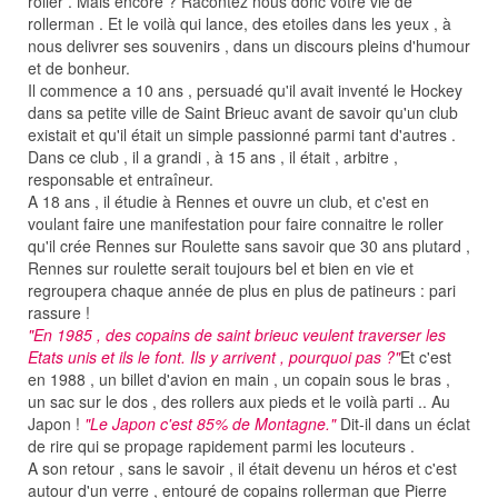
roller . Mais encore ? Racontez nous donc votre vie de
rollerman . Et le voilà qui lance, des etoiles dans les yeux , à
nous delivrer ses souvenirs , dans un discours pleins d'humour
et de bonheur.
Il commence a 10 ans , persuadé qu'il avait inventé le Hockey
dans sa petite ville de Saint Brieuc avant de savoir qu'un club
existait et qu'il était un simple passionné parmi tant d'autres .
Dans ce club , il a grandi , à 15 ans , il était , arbitre ,
responsable et entraîneur.
A 18 ans , il étudie à Rennes et ouvre un club, et c'est en
voulant faire une manifestation pour faire connaitre le roller
qu'il crée Rennes sur Roulette sans savoir que 30 ans plutard ,
Rennes sur roulette serait toujours bel et bien en vie et
regroupera chaque année de plus en plus de patineurs : pari
rassure !
"En 1985 , des copains de saint brieuc veulent traverser les
Etats unis et ils le font. Ils y arrivent , pourquoi pas ?"
Et c'est
en 1988 , un billet d'avion en main , un copain sous le bras ,
un sac sur le dos , des rollers aux pieds et le voilà parti .. Au
Japon !
"Le Japon c'est 85% de Montagne."
Dit-il dans un éclat
de rire qui se propage rapidement parmi les locuteurs .
A son retour , sans le savoir , il était devenu un héros et c'est
autour d'un verre , entouré de copains rollerman que Pierre