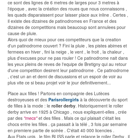
ce sont des lignes de 6 metres de larges pour 3 metres à
l'époque , avec la création des roues que nous connaissons ,
les quads disparaissent pour laisser place aux inline . Certes ,
il existe des dizaines de patinodromes en France et des
dizaines de competitions mais beaucoup sont annulees pour
cause de pluie.
Alors quoi de mieux pour ces competiteurs que la creation
d'un patinodrome couvert ? Fini la pluie , les pistes abimes et
fermees en hiver , fini la neige , le vent , le froit , la chaleur ,
plus d'excuses pour ne pas rouler ! Ce patinodrome nait dans
les yeux pleins de reves de l'equipe de Bretigny qui au retour
d'une competition desirent leur patinodrome . Ce patinodrome
, c'est un an et demi de discussions et un espoir de voir au
plus vite ce si beau projet voir le jour definitivement...
Place aux filles ! Partons en compagnie des Lutèces
destroyeuses et des
Parisrollergirls
à la découverte du sport
de filles à la mode : le
roller derby
. Historiquement le roller
derby arrive en 1925 à Chicago , nous expliquent-elles , crée
par des
"mecs"
et des filles . Mais ce qui plaisait c'était les
chocs entre les filles . ça passait à la télé , 3 fois par semaine
en premiere partie de soirée . C'était 40 000 licencies .
Aux Etats unis , le film BLISS parle et relance le roller Derby , il