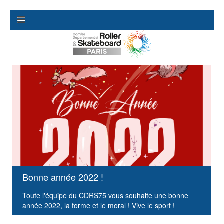
Bonne année 2022 !
Toute l'équipe du CDRS75 vous souhaite une bonne
année 2022, la forme et le moral ! Vive le sport !